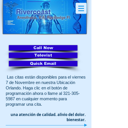
Riverco
a
st
Anesthesia, P.A.
Roc
kledge Fl
Call Now
Televist
Quick Email
Las citas están disponibles para el viernes
7 de Novembre en nuestra Ubicación
Orlando. Haga clic en el botón de
programación ahora o llame al
321-305-
5987
en cualquier momento para
programar una cita.
una atención de calidad. alivio del dolor.
bienestar.