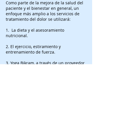
Como parte de la mejora de la salud del
paciente y el bienestar en general, un
enfoque más amplio a los servicios de
tratamiento del dolor se utilizará:
1. La dieta y el asesoramiento
nutricional.
2. El ejercicio, estiramiento y
entrenamiento de fuerza.
3. Yoga Bikram, a través de un proveedor
local.
4. La hipnosis para ayudar a la ayuda
para dejar de fumar.
Puntos gatillo Inyecciones
Bloqueo de nervios occipitales
Bloqueo de nervios intercostales