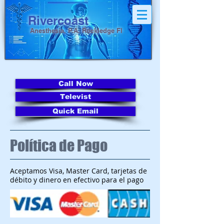
Riverco
a
st
Anesthesia, P.A.
Roc
kledge Fl
Call Now
Televist
Quick Email
Política de Pago
Aceptamos Visa, Master Card, tarjetas de
débito y dinero en efectivo para el pago